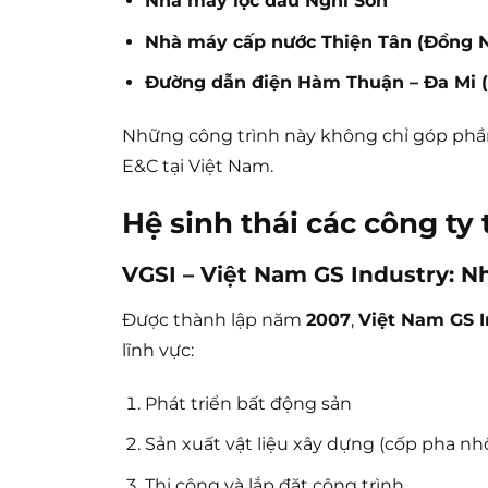
Nhà máy lọc dầu Nghi Sơn
Nhà máy cấp nước Thiện Tân (Đồng N
Đường dẫn điện Hàm Thuận – Đa Mi 
Những công trình này không chỉ góp phần
E&C tại Việt Nam.
Hệ sinh thái các công ty
VGSI – Việt Nam GS Industry
: N
Được thành lập năm
2007
,
Việt Nam GS I
lĩnh vực:
Phát triển bất động sản
Sản xuất vật liệu xây dựng (cốp pha n
Thi công và lắp đặt công trình