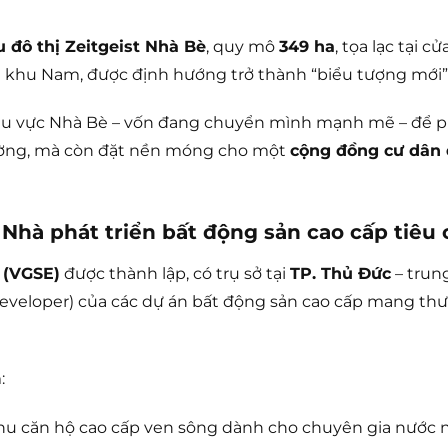
 đô thị Zeitgeist Nhà Bè
, quy mô
349 ha
, tọa lạc tại 
 khu Nam, được định hướng trở thành “biểu tượng mới”
hu vực Nhà Bè – vốn đang chuyển mình mạnh mẽ – để phát
rường, mà còn đặt nền móng cho một
cộng đồng cư dân 
: Nhà phát triển bất động sản cao cấp tiêu
 (VGSE)
được thành lập, có trụ sở tại
TP. Thủ Đức
– trun
(developer) của các dự án bất động sản cao cấp mang t
:
hu căn hộ cao cấp ven sông dành cho chuyên gia nước n