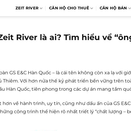
ZEIT RIVER
CĂN HỘ CHO THUÊ
CĂN HỘ BÁN
eit River là ai? Tìm hiểu về “ô
oàn GS E&C Hàn Quốc – là cái tên không còn xa lạ với g
 Thiêm. Với hơn nửa thế kỷ phát triển bền vững trên to
đầu Hàn Quốc, tiên phong trong các dự án mang tầm quố
iết hơn về hành trình, uy tín, cũng như dấu ấn của GS E&C
hững công trình thể hiện rõ nhất triết lý “chất lượng –