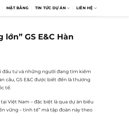
MẶT BẰNG
TIN TỨC DỰ ÁN
LIÊN HỆ
ng lớn” GS E&C Hàn
iới đầu tư và những người đang tìm kiếm
àn cầu, GS E&C được biết đến là thương
c tế.
 tại Việt Nam – đặc biệt là qua dự án biểu
 bền vững – tinh tế” mà tập đoàn này theo