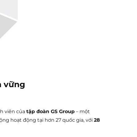
n vững
ành viên của
tập đoàn GS Group
– một
ng hoạt động tại hơn 27 quốc gia, với
28