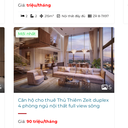
Giá:
triệu/tháng
2
2
215m²
Nội thất đầy đủ
ZR 8-7X97
Mới nhất
4
5
Căn hộ cho thuê Thủ Thiêm Zeit duplex
4 phòng ngủ nội thất full view sông
Giá:
90 triệu/tháng