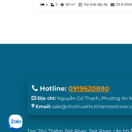
4
3
181 m²
Nội thất đầy đủ
ZR 8-999
Hotline:
0919620880
Địa chỉ:
Nguyễn Cơ Thạch, Phường An K
Email:
sale@chothuethuthiemzeitriver.
Tag:
Thủ Thiêm Zeit River
,
Zeit River
,
căn hộ 