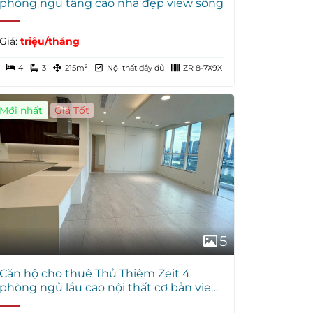
phòng ngủ tầng cao nhà đẹp view sông
Giá:
triệu/tháng
4
3
215m²
Nội thất đầy đủ
ZR 8-7X9X
Mới nhất
Giá Tốt
5
Căn hộ cho thuê Thủ Thiêm Zeit 4
phòng ngủ lầu cao nội thất cơ bản view
sông