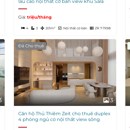
lầu cao nội thất cơ bản view khu Sala
Giá:
triệu/tháng
4
3
201m²
Nội thất cơ bản
ZR 7-7X98
Đã Cho thuê
3
3
Căn hộ Thủ Thiêm Zeit cho thuê duplex
4 phòng ngủ có nội thất view sông