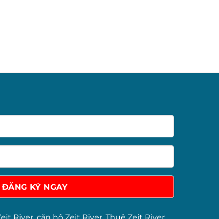
eit River
,
căn hộ Zeit River
,
Thuê Zeit River
,