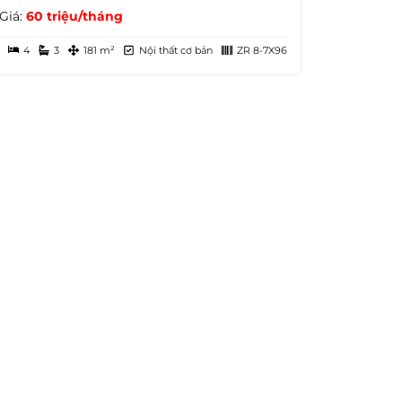
Giá:
60 triệu/tháng
4
3
181 m²
Nội thất cơ bản
ZR 8-7X96