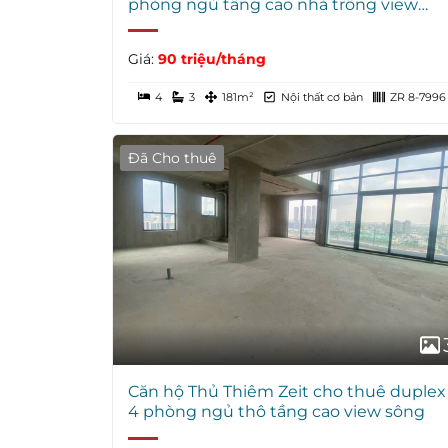
phòng ngủ tầng cao nhà trống view
sông
Giá:
90 triệu/tháng
4
3
181m²
Nội thất cơ bản
ZR 8-7996
Đã Cho thuê
Căn hộ Thủ Thiêm Zeit cho thuê duplex
4 phòng ngủ thô tầng cao view sông