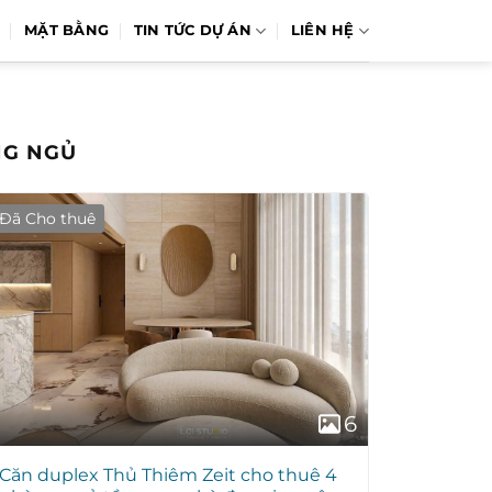
MẶT BẰNG
TIN TỨC DỰ ÁN
LIÊN HỆ
NG NGỦ
Đã Cho thuê
6
Căn duplex Thủ Thiêm Zeit cho thuê 4