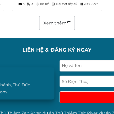
6
4
3
183 m²
Nội thất đầy đủ
ZR 7-9997
Xem thêm
LIÊN HỆ & ĐĂNG KÝ NGAY
hánh, Thủ Đức.
com
Thủ Thiêm Zeit River
,
dự án Thủ Thiêm Zeit River
,
dự án Z