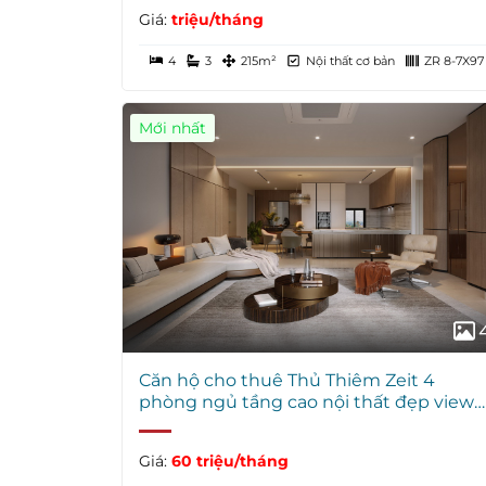
Giá:
triệu/tháng
4
3
215m²
Nội thất cơ bản
ZR 8-7X97
Mới nhất
Căn hộ cho thuê Thủ Thiêm Zeit 4
phòng ngủ tầng cao nội thất đẹp view
sông
Giá:
60 triệu/tháng