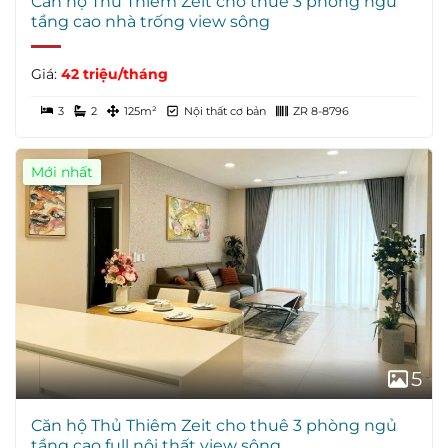
Căn hộ Thủ Thiêm Zeit cho thuê 3 phòng ngủ
tầng cao nhà trống view sông
Giá:
42 triệu/tháng
3
2
125m²
Nội thất cơ bản
ZR 8-8796
Mới nhất
5
Căn hộ Thủ Thiêm Zeit cho thuê 3 phòng ngủ
tầng cao full nội thất view sông