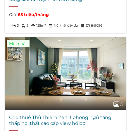
Giá:
65 triệu/tháng
3
2
125m²
Nội thất đầy đủ
ZR 8-9096
Mới nhất
5
Cho thuê Thủ Thiêm Zeit 3 phòng ngủ tầng
thấp nội thất cao cấp view hồ bơi