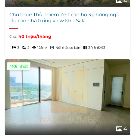
4
Cho thuê Thủ Thiêm Zeit căn hộ 3 phòng ngủ
lầu cao nhà trống view khu Sala
Giá:
40 triệu/tháng
3
2
125m²
Nội thất cơ bản
ZR 8-8X93
Mới nhất
4