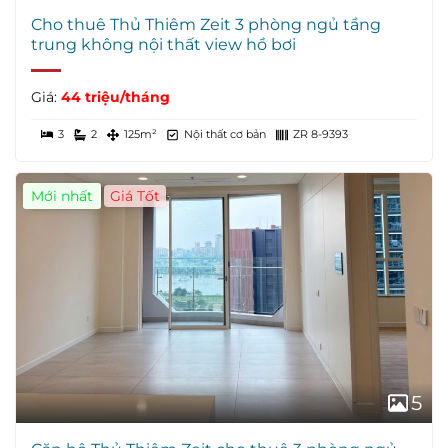
Cho thuê Thủ Thiêm Zeit 3 phòng ngủ tầng
trung không nội thất view hồ bơi
Giá:
44 triệu/tháng
3
2
125m²
Nội thất cơ bản
ZR 8-9393
Mới nhất
Giá Tốt
5