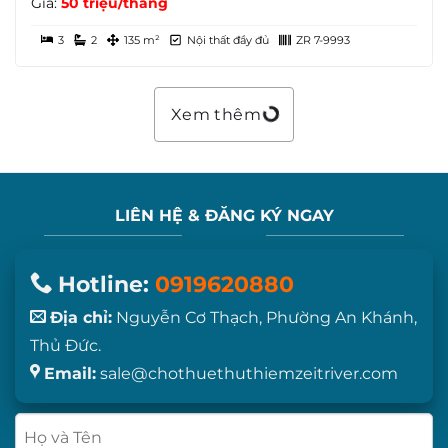
Giá:
50 triệu/tháng
3
2
135 m²
Nội thất đầy đủ
ZR 7-9993
Xem thêm
LIÊN HỆ & ĐĂNG KÝ NGAY
Hotline:
0919620880
Địa chỉ:
Nguyễn Cơ Thạch, Phường An Khánh,
Thủ Đức.
Email:
sale@chothuethuthiemzeitriver.com