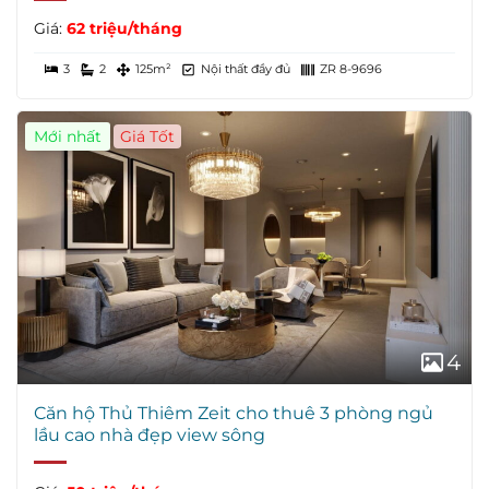
Giá:
62 triệu/tháng
3
2
125m²
Nội thất đầy đủ
ZR 8-9696
Mới nhất
Giá Tốt
4
Căn hộ Thủ Thiêm Zeit cho thuê 3 phòng ngủ
lầu cao nhà đẹp view sông