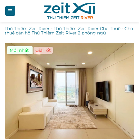
Bỏ
qua
nội
Thủ Thiêm Zeit River
-
Thủ Thiêm Zeit River Cho Thuê
-
Cho
dung
thuê căn hộ Thủ Thiêm Zeit River 2 phòng ngủ
Mới nhất
Giá Tốt