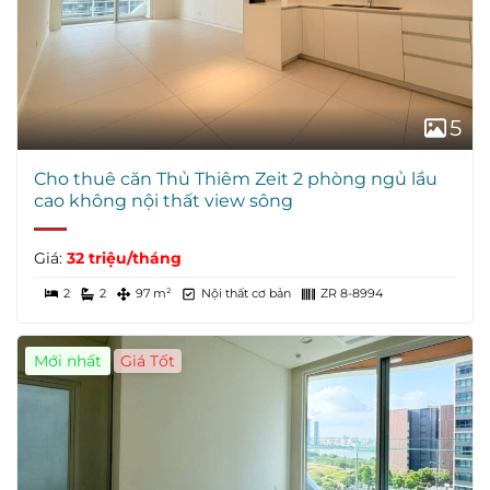
5
Cho thuê căn Thủ Thiêm Zeit 2 phòng ngủ lầu
cao không nội thất view sông
Giá:
32 triệu/tháng
2
2
97 m²
Nội thất cơ bản
ZR 8-8994
Mới nhất
Giá Tốt