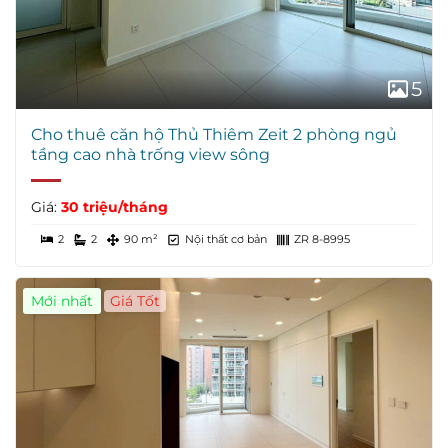
5
Cho thuê căn hộ Thủ Thiêm Zeit 2 phòng ngủ
tầng cao nhà trống view sông
Giá:
30 triệu/tháng
2
2
90 m²
Nội thất cơ bản
ZR 8-8995
Mới nhất
Giá Tốt