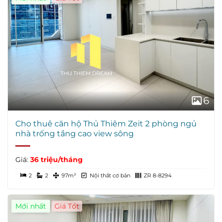
6
Cho thuê căn hộ Thủ Thiêm Zeit 2 phòng ngủ
nhà trống tầng cao view sông
Giá:
36 triệu/tháng
2
2
97m²
Nội thất cơ bản
ZR 8-8294
Mới nhất
Giá Tốt