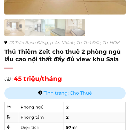
23 Trần Bạch Đằng, p. An Khánh, Tp. Thủ Đức, Tp. HCM
Thủ Thiêm Zeit cho thuê 2 phòng ngủ
lầu cao nội thất đầy đủ view khu Sala
45 triệu/tháng
Giá:
Tình trạng: Cho Thuê
Phòng ngủ
2
Phòng tắm
2
Diện tích
97m²