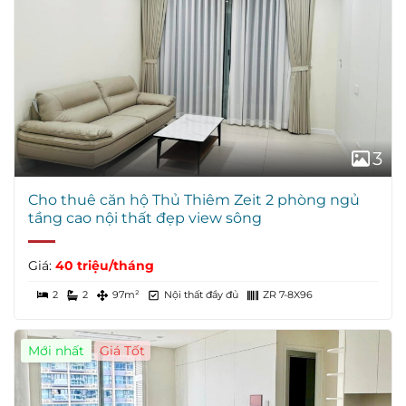
3
Cho thuê căn hộ Thủ Thiêm Zeit 2 phòng ngủ
tầng cao nội thất đẹp view sông
Giá:
40 triệu/tháng
2
2
97m²
Nội thất đầy đủ
ZR 7-8X96
Mới nhất
Giá Tốt