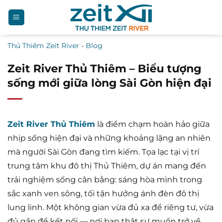
Bỏ
qua
nội
Thủ Thiêm Zeit River
-
Blog
dung
Zeit River Thủ Thiêm – Biểu tượng
sống mới giữa lòng Sài Gòn hiện đại
Zeit River Thủ Thiêm
là điểm chạm hoàn hảo giữa
nhịp sống hiện đại và những khoảng lặng an nhiên
mà người Sài Gòn đang tìm kiếm. Tọa lạc tại vị trí
trung tâm khu đô thị Thủ Thiêm, dự án mang đến
trải nghiệm sống cân bằng: sáng hòa mình trong
sắc xanh ven sông, tối tận hưởng ánh đèn đô thị
lung linh. Một không gian vừa đủ xa để riêng tư, vừa
đủ gần để kết nối — nơi bạn thật sự muốn trở về