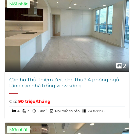
Mới nhất
2
Căn hộ Thủ Thiêm Zeit cho thuê 4 phòng ngủ
tầng cao nhà trống view sông
Giá:
90 triệu/tháng
4
3
181m²
Nội thất cơ bản
ZR 8-7996
Mới nhất
Giá Tốt