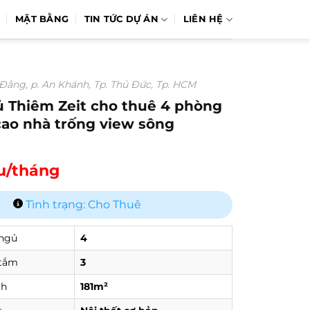
MẶT BẰNG
TIN TỨC DỰ ÁN
LIÊN HỆ
Đằng, p. An Khánh, Tp. Thủ Đức, Tp. HCM
ủ Thiêm Zeit cho thuê 4 phòng
cao nhà trống view sông
ệu/tháng
Tình trạng: Cho Thuê
ngủ
4
tắm
3
ch
181m²