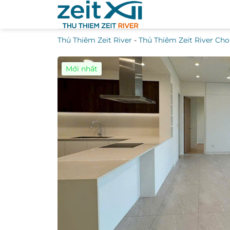
Bỏ
qua
nội
Thủ Thiêm Zeit River
-
Thủ Thiêm Zeit River Cho
dung
Mới nhất