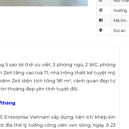
Nội thấ
Hướng
Mã tin
Dự án
g 5 sao lợi thế ưu việt, 3 phòng ngủ, 2 WC, phòng
Zeit tầng cao toà T1, nhà trống thiết kế tuyệt mỹ
iêm Zeit diện tích tổng 181 m², cảnh quan đẹp tự
ìn thoáng đẹp yên tĩnh tuyệt đối.
u/tháng
.
 Enterprise Vietnam xây dựng, tiện ích khép kín
it địa thế lý tưởng công viên ven sông, ngay ở 23