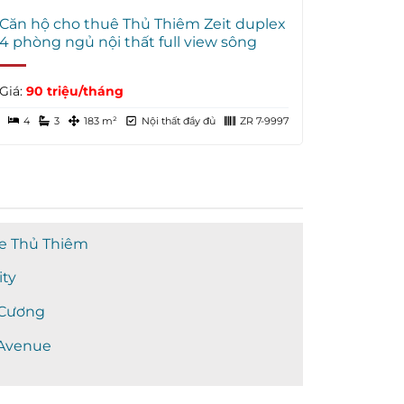
Căn hộ cho thuê Thủ Thiêm Zeit duplex
4 phòng ngủ nội thất full view sông
Giá:
90 triệu/tháng
4
3
183 m²
Nội thất đầy đủ
ZR 7-9997
e Thủ Thiêm
ity
 Cương
 Avenue