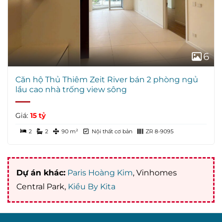
6
Căn hộ Thủ Thiêm Zeit River bán 2 phòng ngủ
lầu cao nhà trống view sông
Giá:
15 tỷ
2
2
90 m²
Nội thất cơ bản
ZR 8-9095
Dự án khác:
Paris Hoàng Kim
, Vinhomes
Central Park,
Kiều By Kita