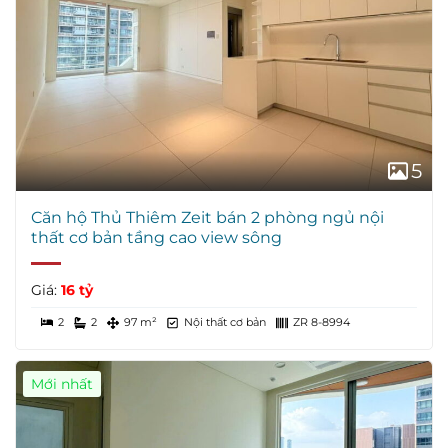
5
Căn hộ Thủ Thiêm Zeit bán 2 phòng ngủ nội
thất cơ bản tầng cao view sông
Giá:
16 tỷ
2
2
97 m²
Nội thất cơ bản
ZR 8-8994
Mới nhất