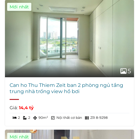
Mới nhất
Giá Tốt
5
Can ho Thu Thiem Zeit ban 2 phòng ngủ tầng
trung nhà trống view hồ bơi
Giá:
14,4 tỷ
2
2
90m²
Nội thất cơ bản
ZR 8-9298
Mới nhất
Giá Tốt