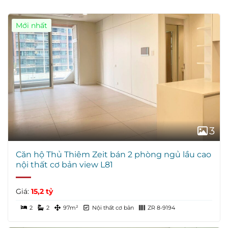
Mới nhất
3
Căn hộ Thủ Thiêm Zeit bán 2 phòng ngủ lầu cao
nội thất cơ bản view L81
Giá:
15,2 tỷ
2
2
97m²
Nội thất cơ bản
ZR 8-9194