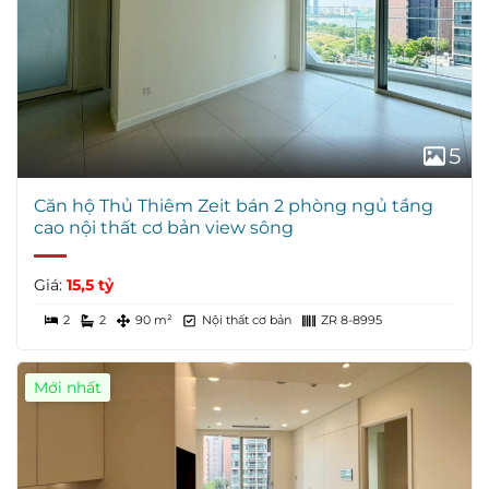
5
Căn hộ Thủ Thiêm Zeit bán 2 phòng ngủ tầng
cao nội thất cơ bản view sông
Giá:
15,5 tỷ
2
2
90 m²
Nội thất cơ bản
ZR 8-8995
Mới nhất
Giá Tốt