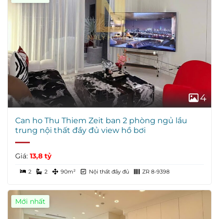
4
Can ho Thu Thiem Zeit ban 2 phòng ngủ lầu
trung nội thất đầy đủ view hồ bơi
Giá:
13,8 tỷ
2
2
90m²
Nội thất đầy đủ
ZR 8-9398
Mới nhất