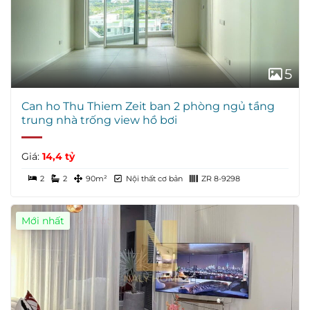
5
Can ho Thu Thiem Zeit ban 2 phòng ngủ tầng
trung nhà trống view hồ bơi
Giá:
14,4 tỷ
2
2
90m²
Nội thất cơ bản
ZR 8-9298
Mới nhất
Giá Tốt