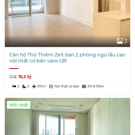
3
Căn hộ Thủ Thiêm Zeit bán 2 phòng ngủ lầu cao
nội thất cơ bản view L81
Giá:
15,2 tỷ
2
2
97m²
Nội thất cơ bản
ZR 8-9194
Mới nhất
Giá Tốt