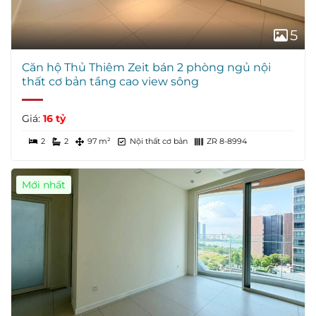
5
Căn hộ Thủ Thiêm Zeit bán 2 phòng ngủ nội
thất cơ bản tầng cao view sông
Giá:
16 tỷ
2
2
97 m²
Nội thất cơ bản
ZR 8-8994
Mới nhất