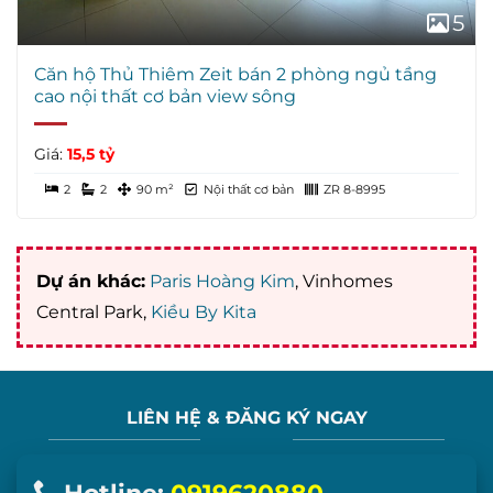
5
Căn hộ Thủ Thiêm Zeit bán 2 phòng ngủ tầng
cao nội thất cơ bản view sông
Giá:
15,5 tỷ
2
2
90 m²
Nội thất cơ bản
ZR 8-8995
Dự án khác:
Paris Hoàng Kim
, Vinhomes
Central Park,
Kiều By Kita
LIÊN HỆ & ĐĂNG KÝ NGAY