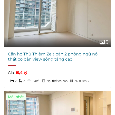
5
Căn hộ Thủ Thiêm Zeit bán 2 phòng ngủ nội
thất cơ bản view sông tầng cao
Giá:
15,4 tỷ
2
2
97m²
Nội thất cơ bản
ZR 8-8X94
Mới nhất