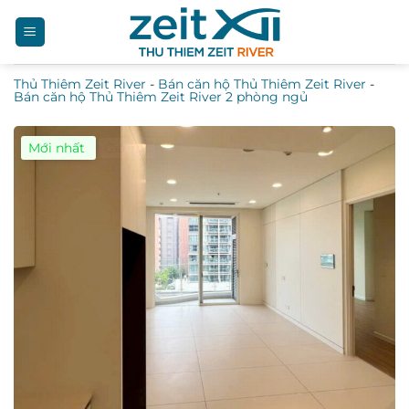
Bỏ
qua
nội
Thủ Thiêm Zeit River
-
Bán căn hộ Thủ Thiêm Zeit River
-
dung
Bán căn hộ Thủ Thiêm Zeit River 2 phòng ngủ
Mới nhất
Giá Tốt