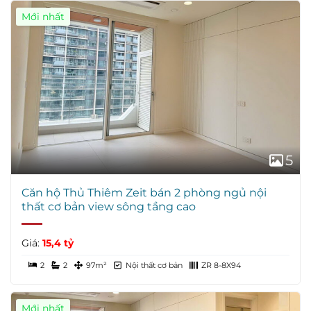
Mới nhất
5
Căn hộ Thủ Thiêm Zeit bán 2 phòng ngủ nội
thất cơ bản view sông tầng cao
Giá:
15,4 tỷ
2
2
97m²
Nội thất cơ bản
ZR 8-8X94
Mới nhất