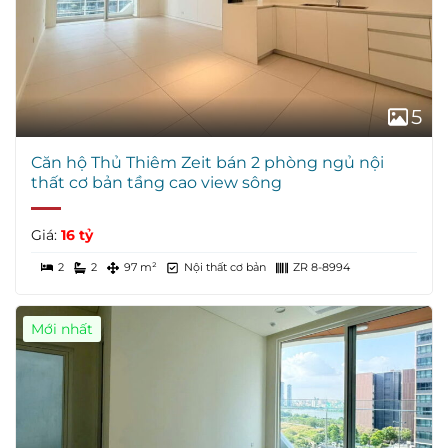
5
Căn hộ Thủ Thiêm Zeit bán 2 phòng ngủ nội
thất cơ bản tầng cao view sông
Giá:
16 tỷ
2
2
97 m²
Nội thất cơ bản
ZR 8-8994
Mới nhất