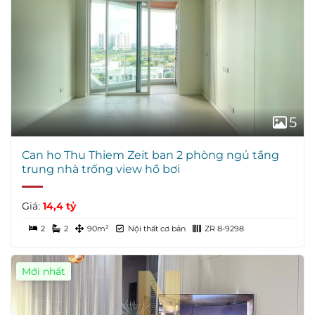
5
Can ho Thu Thiem Zeit ban 2 phòng ngủ tầng
trung nhà trống view hồ bơi
Giá:
14,4 tỷ
2
2
90m²
Nội thất cơ bản
ZR 8-9298
Mới nhất
Giá Tốt