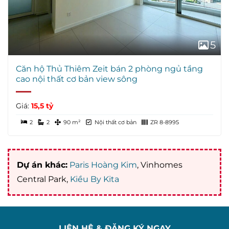
5
Căn hộ Thủ Thiêm Zeit bán 2 phòng ngủ tầng
cao nội thất cơ bản view sông
Giá:
15,5 tỷ
2
2
90 m²
Nội thất cơ bản
ZR 8-8995
Dự án khác:
Paris Hoàng Kim
, Vinhomes
Central Park,
Kiều By Kita
LIÊN HỆ & ĐĂNG KÝ NGAY