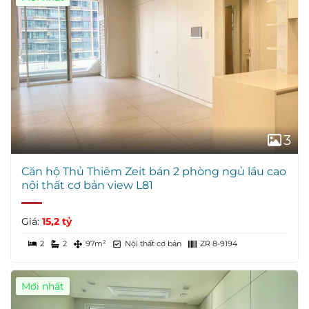
3
Căn hộ Thủ Thiêm Zeit bán 2 phòng ngủ lầu cao
nội thất cơ bản view L81
Giá:
15,2 tỷ
2
2
97m²
Nội thất cơ bản
ZR 8-9194
Mới nhất
Giá Tốt