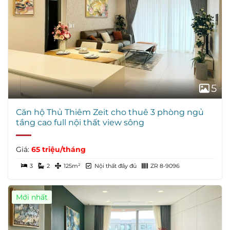
5
Căn hộ Thủ Thiêm Zeit cho thuê 3 phòng ngủ
tầng cao full nội thất view sông
Giá:
65 triệu/tháng
3
2
125m²
Nội thất đầy đủ
ZR 8-9096
Mới nhất