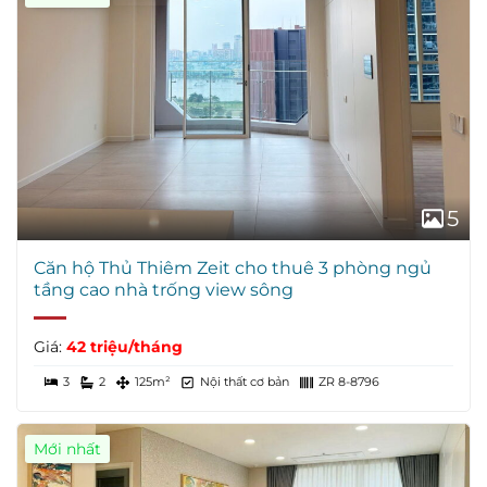
5
Căn hộ Thủ Thiêm Zeit cho thuê 3 phòng ngủ
tầng cao nhà trống view sông
Giá:
42 triệu/tháng
3
2
125m²
Nội thất cơ bản
ZR 8-8796
Mới nhất