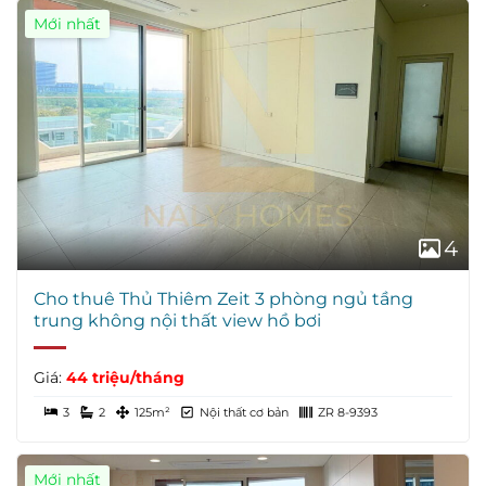
Mới nhất
4
Cho thuê Thủ Thiêm Zeit 3 phòng ngủ tầng
trung không nội thất view hồ bơi
Giá:
44 triệu/tháng
3
2
125m²
Nội thất cơ bản
ZR 8-9393
Mới nhất
Giá Tốt