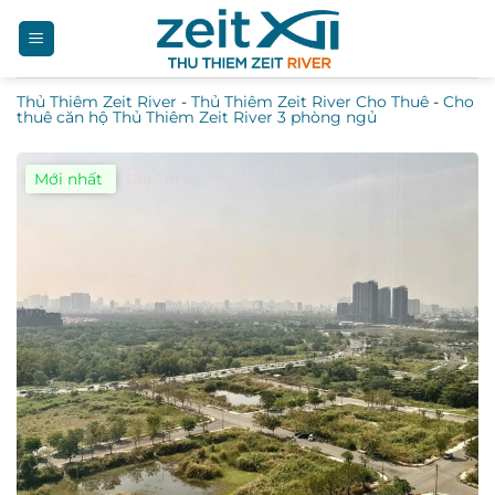
Bỏ
qua
nội
Thủ Thiêm Zeit River
-
Thủ Thiêm Zeit River Cho Thuê
-
Cho
dung
thuê căn hộ Thủ Thiêm Zeit River 3 phòng ngủ
Mới nhất
Giá Tốt