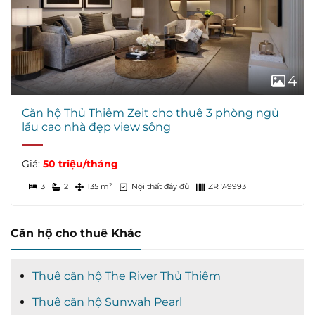
4
Căn hộ Thủ Thiêm Zeit cho thuê 3 phòng ngủ
lầu cao nhà đẹp view sông
Giá:
50 triệu/tháng
3
2
135 m²
Nội thất đầy đủ
ZR 7-9993
Căn hộ cho thuê Khác
Thuê căn hộ The River Thủ Thiêm
Thuê căn hộ Sunwah Pearl